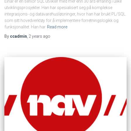
Einar er en senior SQL utvikler med mer enn 30 års erfaring i ulike
utviklingsprosjekter. Han har spesialisert seg på komplekse
integrasjons- og datavarehusløsninger, hvor han har brukt PL/SQL
som sitt hovedverktøy for å implementere forretningslogikk og
funksjonalitet. Han har
Read more
By
ccadmin
,
2 years
ago