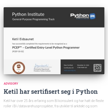
ADVISORY
Ketil har sertifisert seg i Python
Ketil har over 25 års erfaring som BI konsulent og har hatt de fleste
roller i BI-/datavarehusprosjekter, fra utvikler til arkitekt og som