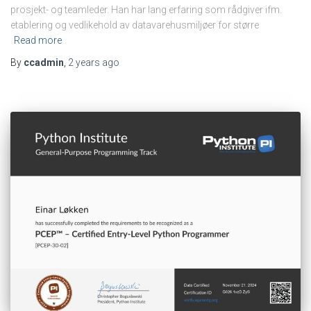
prosjekt- og teamleder. Han har lang erfaring som rådgiver ifm.
etablering og vedlikehold av datavarehusmiljøer for større
Read more
By
ccadmin
,
2 years
ago