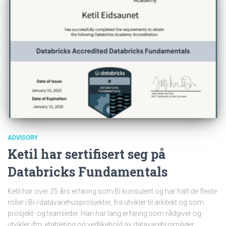
ADVISORY
Ketil har sertifisert seg på
Databricks Fundamentals
Ketil har over 25 års erfaring som BI konsulent og har hatt de fleste
roller i BI-/datavarehusprosjekter, fra utvikler til arkitekt og som
prosjekt- og teamleder. Han har lang erfaring som rådgiver og
utvikler ifm. etablering og vedlikehold av datavarehusmiljøer