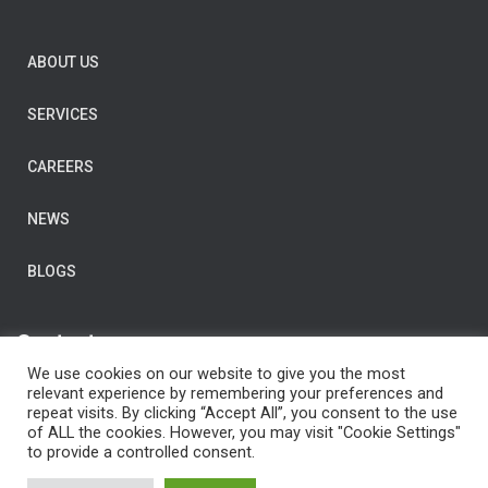
ABOUT US
SERVICES
CAREERS
NEWS
BLOGS
Contact us
We use cookies on our website to give you the most
E-Mail:
post@clarityconsulting.com
relevant experience by remembering your preferences and
repeat visits. By clicking “Accept All”, you consent to the use
Dronning Eufemias gate 16,
of ALL the cookies. However, you may visit "Cookie Settings"
0191 Oslo,
to provide a controlled consent.
Norway