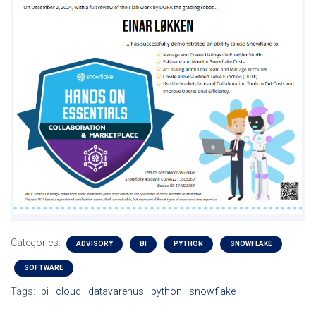
Categories:
ADVISORY
BI
PYTHON
SNOWFLAKE
SOFTWARE
Tags:
bi
cloud
datavarehus
python
snowflake