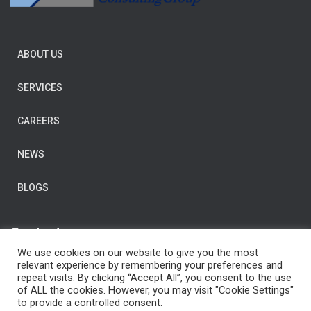
ABOUT US
SERVICES
CAREERS
NEWS
BLOGS
Contact us
We use cookies on our website to give you the most
E-Mail:
post@clarityconsulting.com
relevant experience by remembering your preferences and
repeat visits. By clicking “Accept All”, you consent to the use
Dronning Eufemias gate 16,
of ALL the cookies. However, you may visit "Cookie Settings"
0191 Oslo,
to provide a controlled consent.