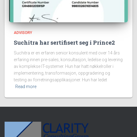
ADVISORY
Suchitra har sertifisert seg i Prince2
Suchitra er en erfaren senior konsulent med over 14 års
erfaring innen pre-sales, konsultasjon, ledelse og levering
av komplekse IT-systemer. Hun har hatt nøkkelroller i
implementering, transformasjon, oppgradering og
testing av forretningsapplikasjoner. Hun har ledet
Read more