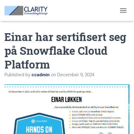
T
O
G
Einar har sertifisert seg
G
L
E
på Snowflake Cloud
N
A
Platform
V
I
G
Published by
ccadmin
on
December 9, 2024
A
T
I
O
N