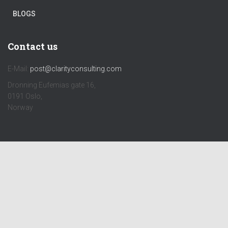
BLOGS
Contact us
E-Mail:
post@clarityconsulting.com
Dronning Eufemias gate 16,
0191 Oslo,
Norway