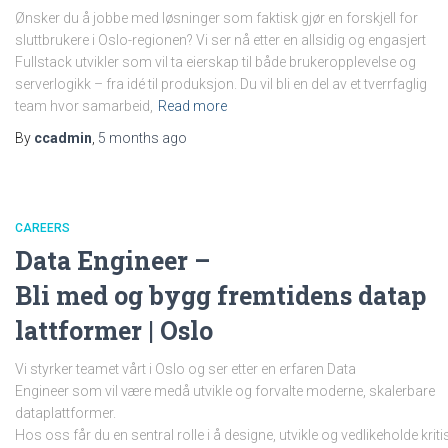
Ønsker du å jobbe med løsninger som faktisk gjør en forskjell for
sluttbrukere i Oslo-regionen? Vi ser nå etter en allsidig og engasjert
Fullstack utvikler som vil ta eierskap til både brukeropplevelse og
serverlogikk – fra idé til produksjon. Du vil bli en del av et tverrfaglig
team hvor samarbeid,
Read more
By
ccadmin
,
5 months
ago
CAREERS
Data Engineer –
Bli med og bygg fremtidens datap
lattformer | Oslo
Vi styrker teamet vårt i Oslo og ser etter en erfaren Data
Engineer som vil være medå utvikle og forvalte moderne, skalerbare
dataplattformer.
Hos oss får du en sentral rolle i å designe, utvikle og vedlikeholde kr