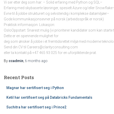
Vi ser etter deg som har: – Solid erfaring med Python og SQL–
Erfaring med skybaserte løsninger, spesielt Azure og/eller Snowflake
Evne til å jobbe strukturert og selvstendig i komplekse datamiljøer–
Gode kommunikasjonsevner på norsk (arbeidsspråk er norsk)
Praktisk informasjon: Lokasjon:
OsloOppstart: Snarest mulig (vi prioriterer kandidater som kan starte t
Dette er en spennende mulighet for
deg som ønsker å jobbe i et fremtidsrettet miljø med moderne teknol
Send din CV til Careers@clarityconsulting.com
eller ta kontakt på +47 465 93 025 for en uforpliktende prat.
By
ccadmin
,
6 months
ago
Recent Posts
Magnar har sertifisert seg i Python
Ketil har sertifisert seg på Databricks Fundamentals
Suchitra har sertifisert seg i Prince2