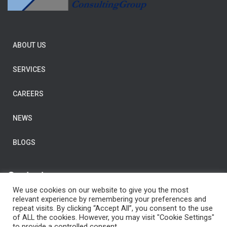
ABOUT US
SERVICES
CAREERS
NEWS
BLOGS
Contact us
We use cookies on our website to give you the most
E-Mail:
post@clarityconsulting.com
relevant experience by remembering your preferences and
repeat visits. By clicking “Accept All”, you consent to the use
Dronning Eufemias gate 16,
of ALL the cookies. However, you may visit "Cookie Settings"
0191 Oslo,
to provide a controlled consent.