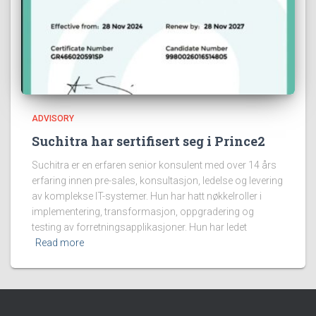
ADVISORY
Suchitra har sertifisert seg i Prince2
Suchitra er en erfaren senior konsulent med over 14 års
erfaring innen pre-sales, konsultasjon, ledelse og levering
av komplekse IT-systemer. Hun har hatt nøkkelroller i
implementering, transformasjon, oppgradering og
testing av forretningsapplikasjoner. Hun har ledet
Read more