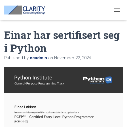
T
O
G
Einar har sertifisert seg
G
L
E
i Python
N
A
V
Published by
ccadmin
on
November 22, 2024
I
G
A
T
I
O
N