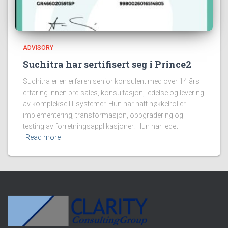
ADVISORY
Suchitra har sertifisert seg i Prince2
Suchitra er en erfaren senior konsulent med over 14 års
erfaring innen pre-sales, konsultasjon, ledelse og levering
av komplekse IT-systemer. Hun har hatt nøkkelroller i
implementering, transformasjon, oppgradering og
testing av forretningsapplikasjoner. Hun har ledet
Read more