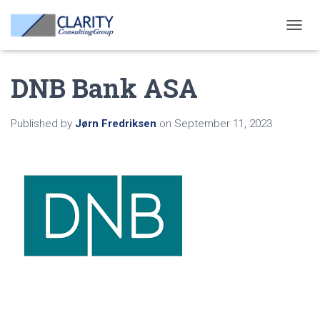
T
O
G
DNB Bank ASA
G
L
E
N
Published by
Jørn Fredriksen
on
September 11, 2023
A
V
I
G
A
T
I
O
N