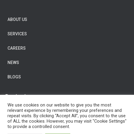
ABOUT US
SERVICES
CAREERS
NEWS
BLOGS
Contact us
We use cookies on our website to give you the most
E-Mail:
post@clarityconsulting.com
relevant experience by remembering your preferences and
repeat visits. By clicking “Accept All”, you consent to the use
Dronning Eufemias gate 16,
of ALL the cookies. However, you may visit "Cookie Settings"
0191 Oslo,
to provide a controlled consent.
Norway