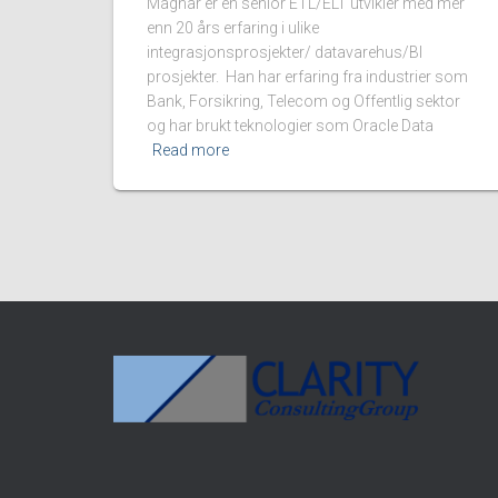
Magnar er en senior ETL/ELT utvikler med mer
enn 20 års erfaring i ulike
integrasjonsprosjekter/ datavarehus/BI
prosjekter. Han har erfaring fra industrier som
Bank, Forsikring, Telecom og Offentlig sektor
og har brukt teknologier som Oracle Data
Read more