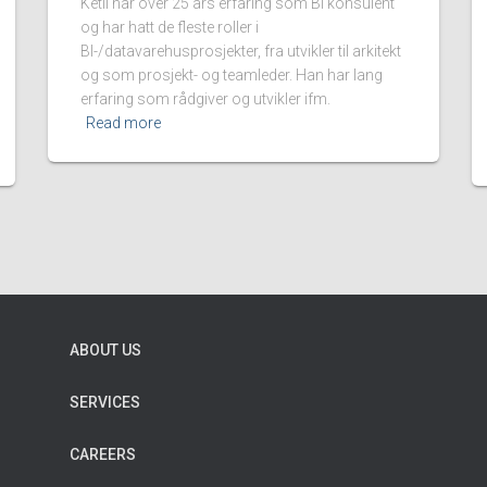
Ketil har over 25 års erfaring som BI konsulent
og har hatt de fleste roller i
BI-/datavarehusprosjekter, fra utvikler til arkitekt
og som prosjekt- og teamleder. Han har lang
erfaring som rådgiver og utvikler ifm.
Read more
ABOUT US
SERVICES
CAREERS