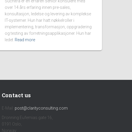
Suchitra er en erfaren senior konsulent med
over 14 års erfaring innen pre-sales,
konsultasjon, ledelse og levering av komplekse
IT-systemer. Hun har hatt nøkkelroller i
implementering, transformasjon, oppgradering
og testing av forretningsapplikasjoner. Hun har
ledet
Read more
Contact us
E-Mail:
post@clarityconsulting.com
Dronning Eufemias gate 16,
0191 Oslo,
Norway