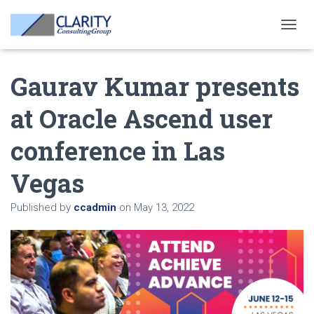
T
O
G
Gaurav Kumar presents
G
L
E
at Oracle Ascend user
N
A
conference in Las
V
I
G
Vegas
A
T
Published by
ccadmin
on
May 13, 2022
I
O
N