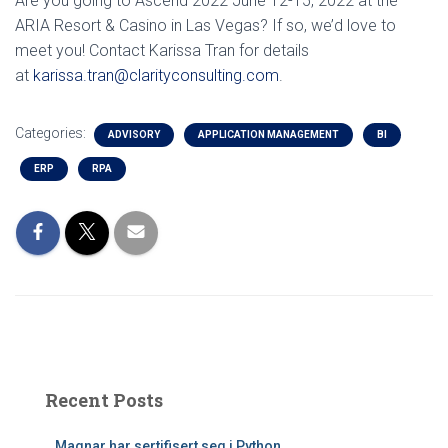
Are you going to Ascend 2022 June 12-15, 2022 at the
ARIA Resort & Casino in Las Vegas? If so, we’d love to
meet you! Contact Karissa Tran for details
at
karissa.tran@clarityconsulting.com
.
Categories:
ADVISORY
APPLICATION MANAGEMENT
BI
ERP
RPA
Recent Posts
Magnar har sertifisert seg i Python