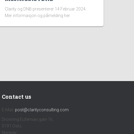
Clarity og DNB presenterer 14 Februar 2024.
Mer informasjon og påmelding her
Contact us
E-Mail:
post@clarityconsulting.com
Dronning Eufemias gate 16,
0191 Oslo,
Norway