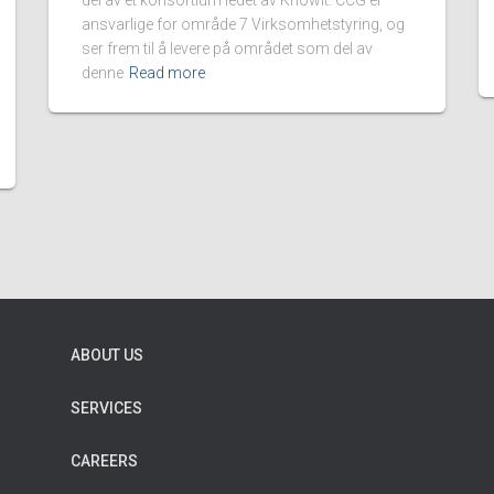
del av et konsortium ledet av KnowIt. CCG er
ansvarlige for område 7 Virksomhetstyring, og
ser frem til å levere på området som del av
denne
Read more
ABOUT US
SERVICES
CAREERS