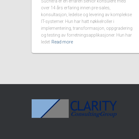
Suchitra er en erfaren senior konsulent med
over 14 års erfaring innen pre-sales,
konsultasjon, ledelse og levering av komplekse
IT-systemer. Hun har hatt nøkkelroller i
implementering, transformasjon, oppgradering
og testing av forretningsapplikasjoner. Hun har
ledet
Read more