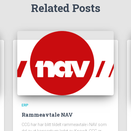
Related Posts
ERP
Rammeavtale NAV
CCG har har blitt tildelt rammeavtale i NAV som