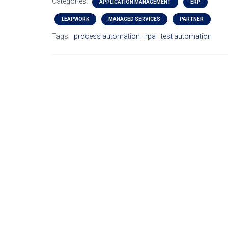
Categories:
APPLICATION MANAGEMENT
ERP
LEAPWORK
MANAGED SERVICES
PARTNER
Tags:
process automation
rpa
test automation