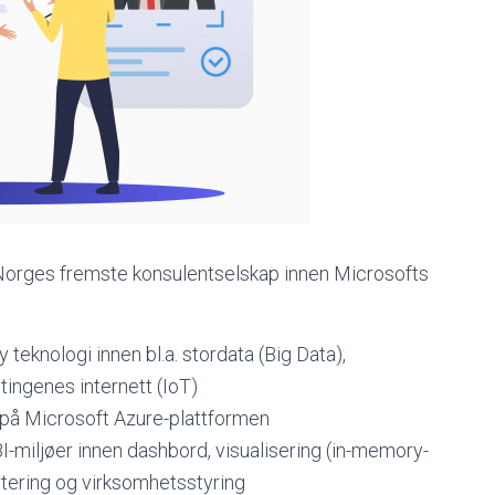
bli Norges fremste konsulentselskap innen Microsofts
 teknologi innen bl.a. stordata (Big Data),
 tingenes internett (IoT)
 på Microsoft Azure-plattformen
-miljøer innen dashbord, visualisering (in-memory-
ortering og virksomhetsstyring