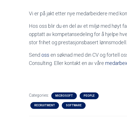
Vi er på jakt etter nye medarbeidere med ko
Hos oss blir du en del av et miljø med høyt fag
opptatt av kompetansedeling for å hjelpe hver
stor frihet og prestasjonsbasert lønnsmodell.
Send
oss
en søknad med din CV og fortell oss
Consulting. Eller kontakt en av våre
medarbei
Categories:
MICROSOFT
PEOPLE
RECRUITMENT
SOFTWARE