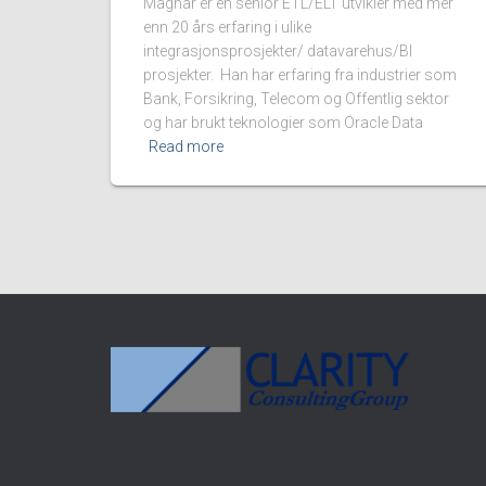
Magnar er en senior ETL/ELT utvikler med mer
enn 20 års erfaring i ulike
integrasjonsprosjekter/ datavarehus/BI
prosjekter. Han har erfaring fra industrier som
Bank, Forsikring, Telecom og Offentlig sektor
og har brukt teknologier som Oracle Data
Read more