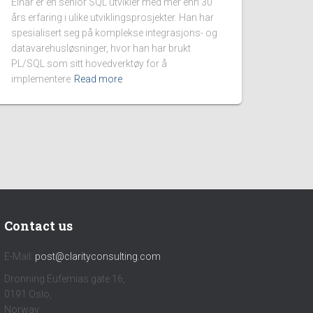
Einar er en senior SQL utvikler med mer enn 30
års erfaring i ulike utviklingsprosjekter. Han har
spesialisert seg på komplekse integrasjons- og
datavarehusløsninger, hvor han har brukt
PL/SQL som sitt hovedverktøy for å
implementere
Read more
Contact us
E-Mail:
post@clarityconsulting.com
Dronning Eufemias gate 16,
0191 Oslo,
Norway