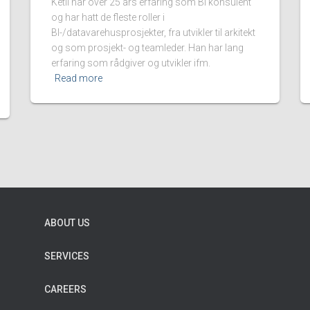
Ketil har over 25 års erfaring som BI konsulent
og har hatt de fleste roller i
BI-/datavarehusprosjekter, fra utvikler til arkitekt
og som prosjekt- og teamleder. Han har lang
erfaring som rådgiver og utvikler ifm.
Read more
ABOUT US
SERVICES
CAREERS