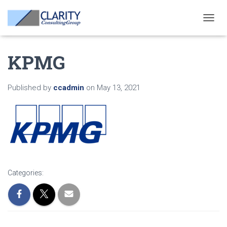
T
O
G
KPMG
G
L
E
N
Published by
ccadmin
on
May 13, 2021
A
V
I
G
A
T
I
O
N
Categories: