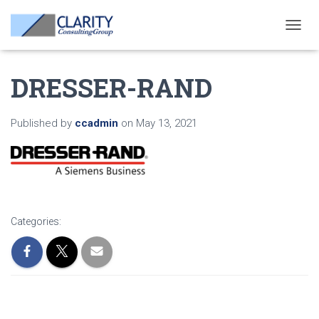
T
O
G
DRESSER-RAND
G
L
E
N
Published by
ccadmin
on
May 13, 2021
A
V
I
G
A
T
I
Categories:
O
N